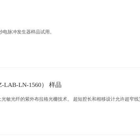
秒电脉冲发生器样品试用。
超窄线宽单频窄线宽激光器（LAZ-LAB-LN-1560） 样品
性稀土光敏光纤的紫外布拉格光栅技术。 超短腔长和相移设计允许超