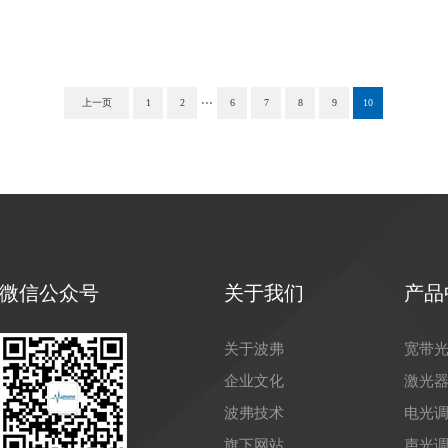
...
上一页
1
2
6
7
8
9
10
微信公众号
关于我们
产品
关于波弗
宽带
企业文化
激光
波弗技术
电光
旗下网站
声光